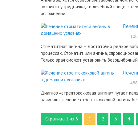
возникла у грудничка, то лечебный процесс н
осложнений.
Лечен
106
Стоматитная ангина – достаточно редкое заб
процессах. Стоматит или ангина, спровоциров
Только врач сможет установить безошибочный 
Лечен
488
Диагноз «стрептококковая ангина» пугает каж
начинают лечение стрептококковой ангины без
Страница 1 из 6
1
2
3
4