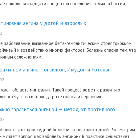
ает около пятнадцати процентов населения только в России,
тинозная ангина у детей и взрослых
2
е заболевание, вызванное бета-гемолитическим стрептококком
тойчивый к воздействию многих факторов. Болезнь опасна тем, что
личным осложнениям.
раты при ангине: Тонзилгон, Имудон и Ротокан
93
ажает область миндалин. Такой процесс ведет к развитию
евого чувства в горле, утрате голоса и першению.
ожно заразиться ангиной — метод от противного
37
збавиться от простудной болезни за несколько дней. Рассмотрим
 мучает вопрос, как заболеть ангиной? В практике существует