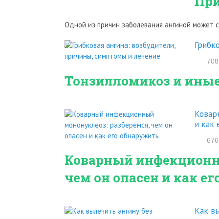
При
Одной из причин заболевания ангиной может 
Грибко
708
Тонзилломикоз и иные
Ковар
и как 
676
Коварный инфекционны
чем он опасен и как е
Как вы