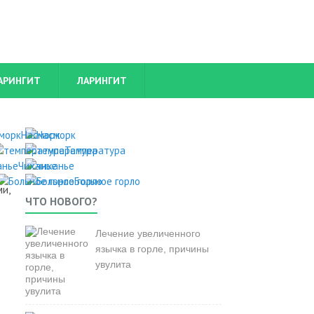
АРИНГИТ
ЛАРИНГИТ
Насморк
Температура
Чиханье
Больное горло
и,
ЧТО НОВОГО?
Лечение увеличенного
язычка в горле, причины
увулита