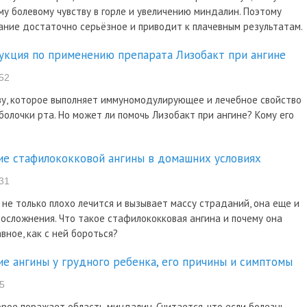
му болевому чувству в горле и увеличению миндалин. Поэтому
вание достаточно серьёзное и приводит к плачевным результатам.
укция по применению препарата Лизобакт при ангине
52
ву, которое выполняет иммуномодулирующее и лечебное свойство
оболочки рта. Но может ли помочь Лизобакт при ангине? Кому его
ие стафилококковой ангины в домашних условиях
31
не только плохо лечится и вызывает массу страданий, она еще и
 осложнения. Что такое стафилококковая ангина и почему она
вное, как с ней бороться?
ие ангины у грудного ребенка, его причины и симптомы
5
рое поражает область миндалин. Считается, что если болезнь