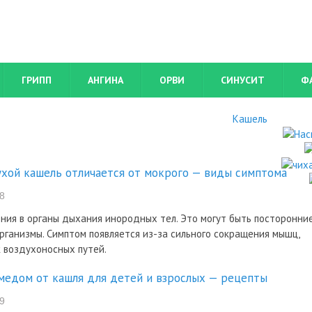
ГРИПП
АНГИНА
ОРВИ
СИНУСИТ
Ф
Кашель
ухой кашель отличается от мокрого — виды симптома
8
ния в органы дыхания инородных тел. Это могут быть посторонни
рганизмы. Симптом появляется из-за сильного сокращения мышц,
 воздухоносных путей.
 медом от кашля для детей и взрослых — рецепты
9