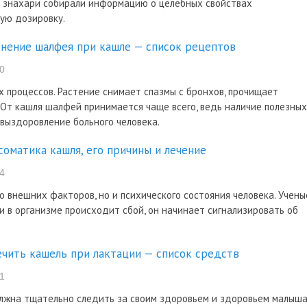
т знахари собирали информацию о целебных свойствах
ую дозировку.
нение шалфея при кашле — список рецептов
0
 процессов. Растение снимает спазмы с бронхов, прочищает
 От кашля шалфей принимается чаще всего, ведь наличие полезных
выздоровление больного человека.
соматика кашля, его причины и лечение
4
о внешних факторов, но и психического состояния человека. Учены
ли в организме происходит сбой, он начинает сигнализировать об
ечить кашель при лактации — список средств
1
лжна тщательно следить за своим здоровьем и здоровьем малыша