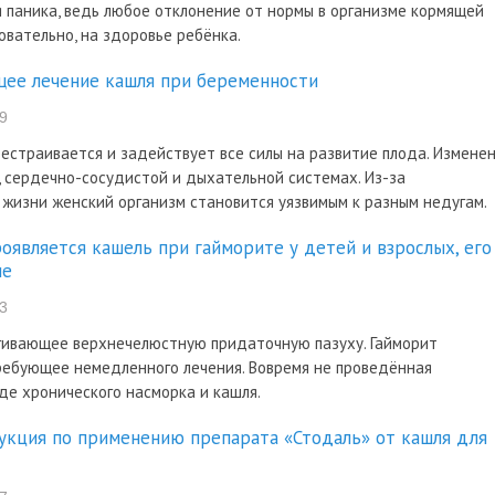
 паника, ведь любое отклонение от нормы в организме кормящей
овательно, на здоровье ребёнка.
ее лечение кашля при беременности
9
естраивается и задействует все силы на развитие плода. Измене
, сердечно-сосудистой и дыхательной системах. Из-за
 жизни женский организм становится уязвимым к разным недугам.
оявляется кашель при гайморите у детей и взрослых, его
ие
3
гивающее верхнечелюстную придаточную пазуху. Гайморит
требующее немедленного лечения. Вовремя не проведённая
де хронического насморка и кашля.
укция по применению препарата «Стодаль» от кашля для