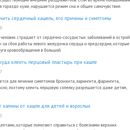
бя гораздо хуже, нарушается режим сна и общее самочувствие.
ечить сердечный кашель, его причины и симптомы
9
 человек страдает от сердечно-сосудистых заболеваний в острой
з-за сбоя работы левого желудочка сердца и предсердия, которые
руга кровообращения в большой.
 куда клеить перцовый пластырь при кашле
7
тся для лечения симптомов бронхита, ларингита, фарингита,
асно, поэтому клеить перцовую сопелку разрешается даже детям,
т калины от кашля для детей и взрослых
2
ептами, которые помогают справиться с болезнями верхних