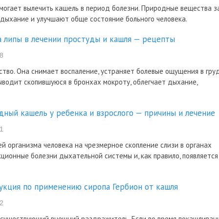
могает вылечить кашель в период болезни. Природные вещества з
дыхание и улучшают обще состояние больного человека.
а липы в лечении простуды и кашля — рецепты
8
ство. Она снимает воспаление, устраняет болевые ощущения в груд
ыводит скопившуюся в бронхах мокроту, облегчает дыхание,
дный кашель у ребенка и взрослого — причины и лечение
1
 организма человека на чрезмерное скопление слизи в органах
ионные болезни дыхательной системы и, как правило, появляется
укция по применению сиропа Гербион от кашля
2
 существующий внешний раздражитель. Если во время покашливан