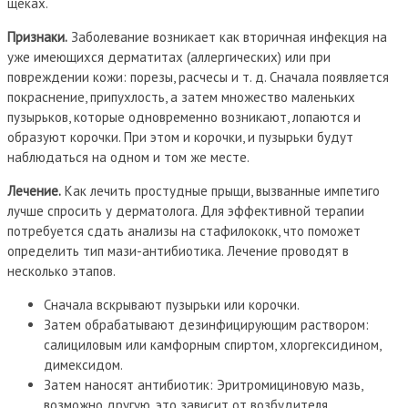
щеках.
Признаки.
Заболевание возникает как вторичная инфекция на
уже имеющихся дерматитах (аллергических) или при
повреждении кожи: порезы, расчесы и т. д. Сначала появляется
покраснение, припухлость, а затем множество маленьких
пузырьков, которые одновременно возникают, лопаются и
образуют корочки. При этом и корочки, и пузырьки будут
наблюдаться на одном и том же месте.
Лечение.
Как лечить простудные прыщи, вызванные импетиго
лучше спросить у дерматолога. Для эффективной терапии
потребуется сдать анализы на стафилококк, что поможет
определить тип мази-антибиотика. Лечение проводят в
несколько этапов.
Сначала вскрывают пузырьки или корочки.
Затем обрабатывают дезинфицирующим раствором:
салициловым или камфорным спиртом, хлоргексидином,
димексидом.
Затем наносят антибиотик: Эритромициновую мазь,
возможно другую, это зависит от возбудителя.