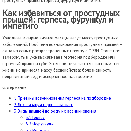
простудных прыщей: герпеса, фурункул и импетиго
Как избавиться от простудных
прыщей: герпеса, фурункул и
импетиго
Холодные и сырые зимние месяцы несут массу простудных
заболеваний. Проблема возникновения простудных прыщей –
одна из самых распространенных наряду с ОРВИ. Стоит нам
замерзнуть и уже выскакивает герпес на подбородке или
огромный прыщ на губе.
Хотя они не являются опасными для
жизни, но приносят массу беспокойства: болезненность,
неприглядный вид и испорченное настроение.
Содержание
1
Причины возникновения герпеса на подбородке
2
Локализация герпеса на лице
3
Виды прыщей по роду их возникновения
3.1
Герпес
3.2
Фурункулы
3.3
Импетиго