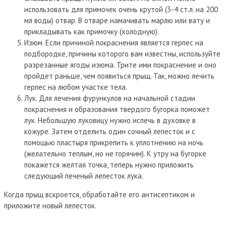
использовать для примочек очень крутой (3-4 ст.л. на 200
мл воды) отвар. В отваре намачивать марлю или вату и
прикладывать как примочку (холодную).
Изюм. Если причиной покраснения является герпес на
подбородке, причины которого вам известны, используйте
разрезанные ягоды изюма. Трите ими покраснение и оно
пройдет раньше, чем появиться прыщ. Так, можно лечить
герпес на любом участке тела.
Лук. Для лечения фурункулов на начальной стадии
покраснения и образования твердого бугорка поможет
лук. Небольшую луковицу нужно испечь в духовке в
кожуре. Затем отделить один сочный лепесток и с
помощью пластыря прикрепить к уплотнению на ночь
(желательно теплым, но не горячим). К утру на бугорке
покажется желтая точка, теперь нужно приложить
следующий печеный лепесток лука.
Когда прыщ вскроется, обработайте его антисептиком и
приложите новый лепесток.