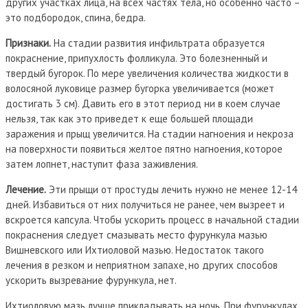
других участках лица, на всех частях тела, но особенно часто –
это подбородок, спина, бедра.
Признаки.
На стадии развития инфильтрата образуется
покраснение, припухлость фолликула. Это болезненный и
твердый бугорок. По мере увеличения количества жидкости в
волосяной луковице размер бугорка увеличивается (может
достигать 3 см). Давить его в этот период ни в коем случае
нельзя, так как это приведет к еще большей площади
заражения и прыщ увеличится. На стадии нагноения и некроза
на поверхности появиться желтое пятно нагноения, которое
затем лопнет, наступит фаза заживления.
Лечение.
Эти прыщи от простуды лечить нужно не менее 12-14
дней. Избавиться от них получиться не ранее, чем вызреет и
вскроется капсула. Чтобы ускорить процесс в начальной стадии
покраснения следует смазывать место фурункула мазью
Вишневского или Ихтиоловой мазью. Недостаток такого
лечения в резком и неприятном запахе, но других способов
ускорить вызревание фурункула, нет.
Ихтиоловую мазь лучше прикладывать на ночь. При фурункулах