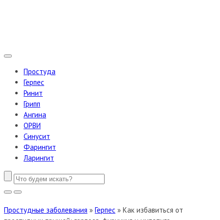
Простуда
Герпес
Ринит
Грипп
Ангина
ОРВИ
Синусит
Фарингит
Ларингит
Простудные заболевания
»
Герпес
»
Как избавиться от