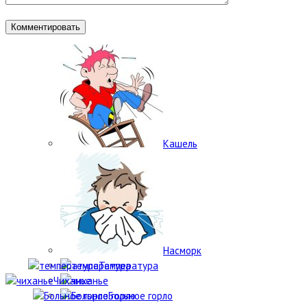
Кашель
Насморк
Температура
Чиханье
Больное горло