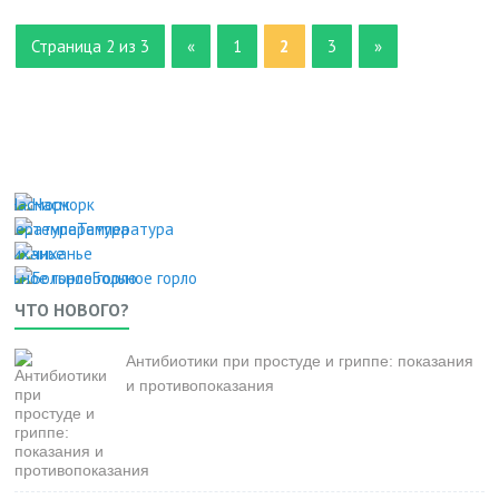
Страница 2 из 3
«
1
2
3
»
Насморк
Температура
Чиханье
Больное горло
ЧТО НОВОГО?
Антибиотики при простуде и гриппе: показания
и противопоказания